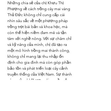
Những chia sẻ của chị Khưu Thị 
Phượng về cách trồng cây mai vàng 
Thủ Đức không chỉ cung cấp cái 
nhìn sâu sắc về một phương pháp 
trồng trọt bài bản và khoa học, mà 
còn thể hiện niềm đam mê và tận 
tâm với nghề nông. Với sự chăm chỉ 
và kỹ năng của mình, chị đã tạo ra 
một mô hình trồng mai thành công, 
không chỉ mang lại thu nhập ổn 
định cho gia đình mà còn góp phần 
bảo tồn và phát triển loại cây cảnh 
truyền thống của Việt Nam. Sự thành 
công của chị Phượng là nguồn cảm 
hứng cho nhiều nông dân khác, 
khuyến khích họ áp dụng những kỹ 
thuật mới và không ngừng học hỏi 
để nâng cao chất lượng sản phẩm. 
Đồng thời, thông qua mô hình Tổ 