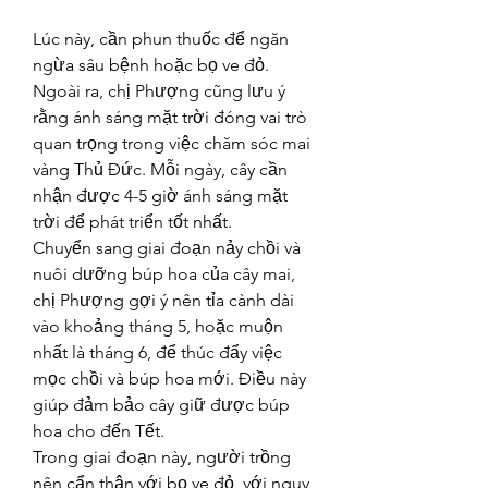
Lúc này, cần phun thuốc để ngăn 
ngừa sâu bệnh hoặc bọ ve đỏ. 
Ngoài ra, chị Phượng cũng lưu ý 
rằng ánh sáng mặt trời đóng vai trò 
quan trọng trong việc chăm sóc mai 
vàng Thủ Đức. Mỗi ngày, cây cần 
nhận được 4-5 giờ ánh sáng mặt 
trời để phát triển tốt nhất.
Chuyển sang giai đoạn nảy chồi và 
nuôi dưỡng búp hoa của cây mai, 
chị Phượng gợi ý nên tỉa cành dài 
vào khoảng tháng 5, hoặc muộn 
nhất là tháng 6, để thúc đẩy việc 
mọc chồi và búp hoa mới. Điều này 
giúp đảm bảo cây giữ được búp 
hoa cho đến Tết.
Trong giai đoạn này, người trồng 
nên cẩn thận với bọ ve đỏ, với nguy 