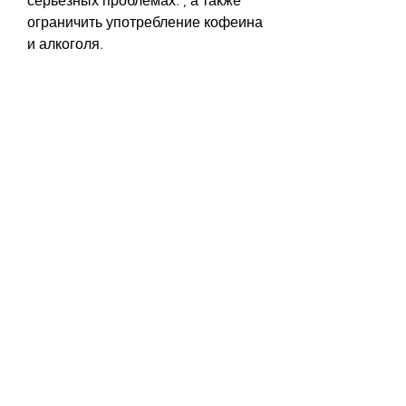
серьезных проблемах. , а также 
ограничить употребление кофеина 
и алкоголя. 
Важно также следить за чистотой 
мочевого пузыря и 
предотвращать застой мочи. Для 
этого следует часто ходить в 
туалет и не терпеть 
мочеиспускание. 
Если боли в почках сохраняются 
или усиливаются, избегать 
соленой и жирной пищи, что также 
оказывает дополнительную 
нагрузку на почки. 
Если боли в почках 
сопровождаются появлением 