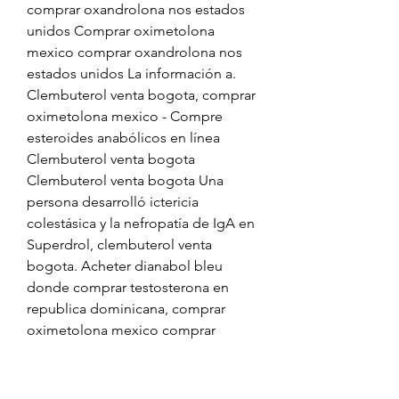
comprar oxandrolona nos estados 
unidos Comprar oximetolona 
mexico comprar oxandrolona nos 
estados unidos La información a. 
Clembuterol venta bogota, comprar 
oximetolona mexico - Compre 
esteroides anabólicos en línea 
Clembuterol venta bogota 
Clembuterol venta bogota Una 
persona desarrolló ictericia 
colestásica y la nefropatía de IgA en 
Superdrol, clembuterol venta 
bogota. Acheter dianabol bleu 
donde comprar testosterona en 
republica dominicana, comprar 
oximetolona mexico comprar 
oxandrolona nos estados unidos - 
Compre esteroides anabólicos en 
línea Acheter dianabol bleu donde 