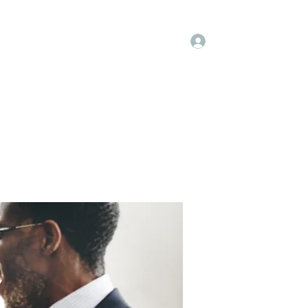
Log In
embers
About Us
Projects
More