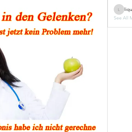
liq
liquid.s
See All 