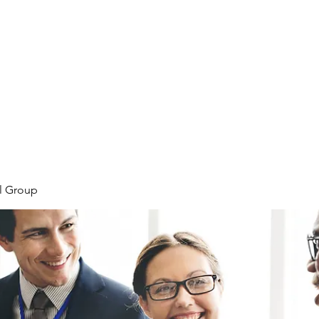
Home
Plans & Pricing
Programs
Groups
M
l Group