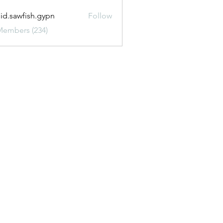
uid.sawfish.gypn
Follow
awfish.gypn
Members (234)