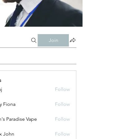
Join
s
j
Follow
y Fiona
Follow
's Paradise Vape
Follow
x John
Follow