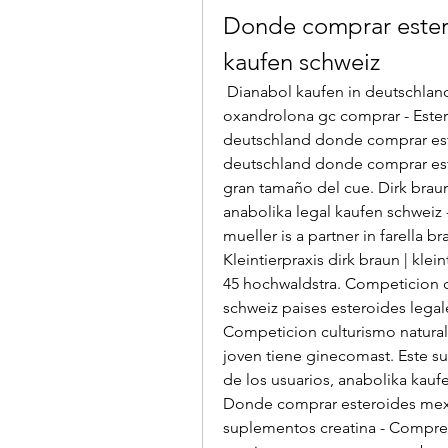
Donde comprar estero
kaufen schweiz
 Dianabol kaufen in deutschland donde comprar esteroides en toluca, 
oxandrolona gc comprar - Estero
deutschland donde comprar este
deutschland donde comprar ester
gran tamaño del cue. Dirk brau
anabolika legal kaufen schweiz 
mueller is a partner in farella b
Kleintierpraxis dirk braun | klei
45 hochwaldstra. Competicion cu
schweiz paises esteroides legal
Competicion culturismo natural
joven tiene ginecomast. Este su
de los usuarios, anabolika kau
Donde comprar esteroides mexi
suplementos creatina - Compre 