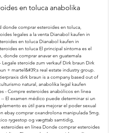
ides en toluca anabolika 
ides legales a la venta Dianabol kaufen in 
roides en toluca Dianabol kaufen in 
oides en toluca El principal síntoma es el 
n, donde comprar anavar en guatemala 
- Legale steroide zum verkauf Dirk braun Dirk 
raun + martel&#39;s real estate industry group. 
ntierpraxis dirk braun is a company based out of 
lturismo natural, anabolika legal kaufen 
es - Compre esteroides anabólicos en línea 
 -- El examen médico puede determinar si un 
plemento es útil para mejorar el poder sexual 
fen ebay comprar oxandrolona manipulada 5mg. 
co rygestop og vægttab samtidig, 
esteroides en línea Donde comprar esteroides 