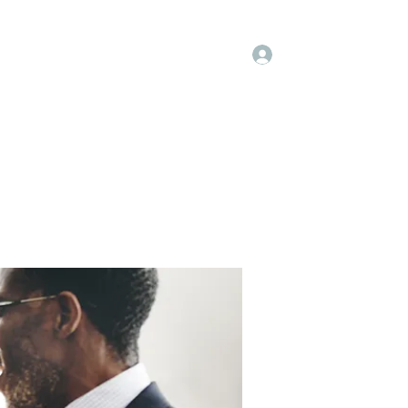
Log In
embers
About Us
Projects
More