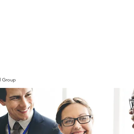
Home
Plans & Pricing
Programs
Groups
M
l Group