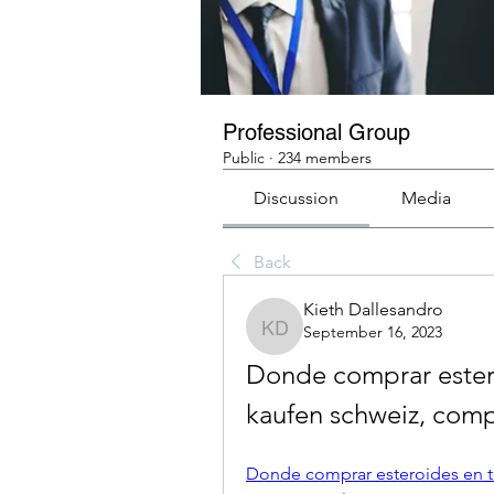
Professional Group
Public
·
234 members
Discussion
Media
Back
Kieth Dallesandro
September 16, 2023
Kieth Dallesandro
Donde comprar estero
kaufen schweiz, comp
Donde comprar esteroides en to