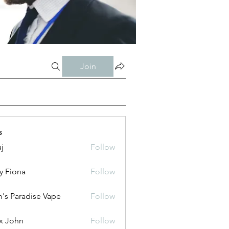
Join
s
j
Follow
y Fiona
Follow
's Paradise Vape
Follow
x John
Follow