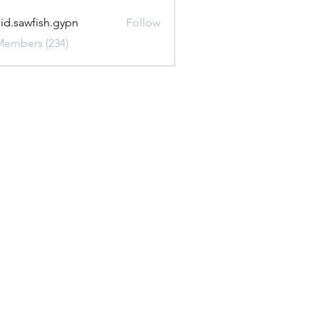
uid.sawfish.gypn
Follow
awfish.gypn
Members (234)