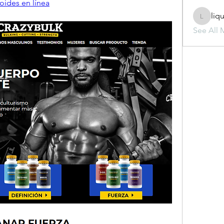
oides en línea
liq
liquid.s
See All 