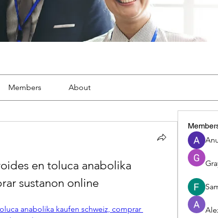
Members
About
Member
Anu
ides en toluca anabolika 
Gra
rar sustanon online
Sam
luca anabolika kaufen schweiz, comprar 
Ale