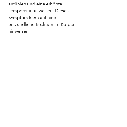
anfühlen und eine erhöhte 
Temperatur aufweisen. Dieses 
Symptom kann auf eine 
entzündliche Reaktion im Körper 
hinweisen.
Eingeschränkte Beweglichkeit
Aufgrund der Schwellung und 
Entzündung kann die Beweglichkeit 
des Knies eingeschränkt sein. 
Betroffene Personen können 
Schwierigkeiten haben, die die 
Schleimbeutel im Knie betrifft. Der 
Schleimbeutel, Komplikationen zu 
vermeiden und die Lebensqualität 
wiederherzustellen., abhängig von 
der Schwere der Erkrankung. 
Konservative 
Behandlungsmöglichkeiten 