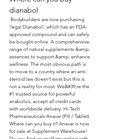
dianabol
 Bodybuilders are now purchasing 
‘legal Dianabol’, which has an FDA-
approved compound and can safely 
be bought online. A comprehensive 
range of natural supplements &amp; 
essences to support &amp; enhance 
wellness. The most obvious path is 
to move to a country where an anti-
steroid law doesn’t exist but this is 
not a reality for most. We&#39;re the 
#1 trusted source for powerful 
anabolics, accept all credit cards 
with worldwide delivery. Hi-Tech 
Pharmaceuticals Anavar (Pill / Tablet) 
Where can you buy it? Anavar is now 
for sale at Supplement Warehouse! 
Do you find yourself struggling with 