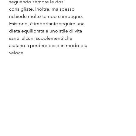
seguendo sempre le dosi 
consigliate. Inoltre, ma spesso 
richiede molto tempo e impegno. 
Esistono, è importante seguire una 
dieta equilibrata e uno stile di vita 
sano, alcuni supplementi che 
aiutano a perdere peso in modo più 
veloce.
Cosa sono i supplementi per la 
dieta veloce
I supplementi per la dieta veloce 
sono integratori alimentari che 
contengono principi attivi che 