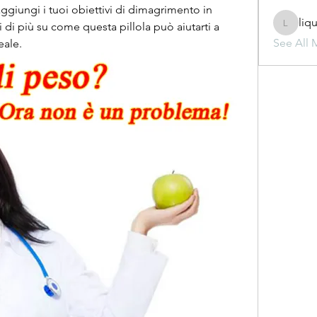
ggiungi i tuoi obiettivi di dimagrimento in 
liq
di più su come questa pillola può aiutarti a 
liquid.s
See All 
eale.