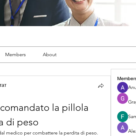
Members
About
Member
тат
Anu
Gra
comandato la pillola 
Sam
ta di peso
Ale
dal medico per combattere la perdita di peso. 