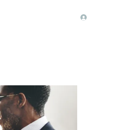
Log In
embers
About Us
Projects
More