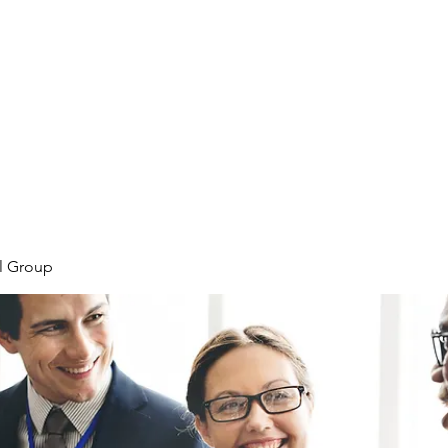
Home
Plans & Pricing
Programs
Groups
M
l Group