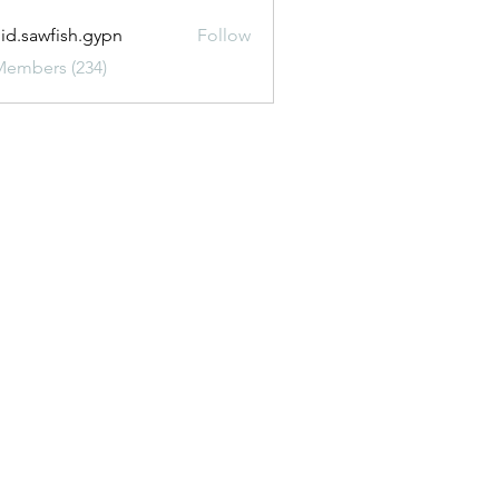
uid.sawfish.gypn
Follow
awfish.gypn
Members (234)