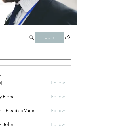
Join
s
j
Follow
y Fiona
Follow
's Paradise Vape
Follow
x John
Follow