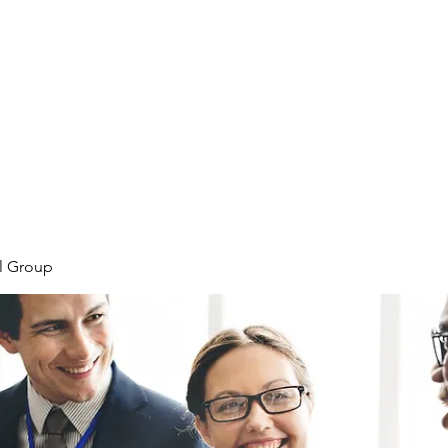
Home
Plans & Pricing
Programs
Groups
M
l Group