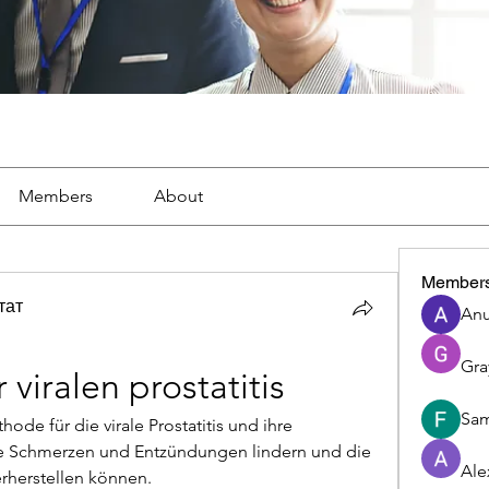
Members
About
Member
тат
Anu
Gra
viralen prostatitis
Sam
de für die virale Prostatitis und ihre 
ie Schmerzen und Entzündungen lindern und die 
Ale
erherstellen können.