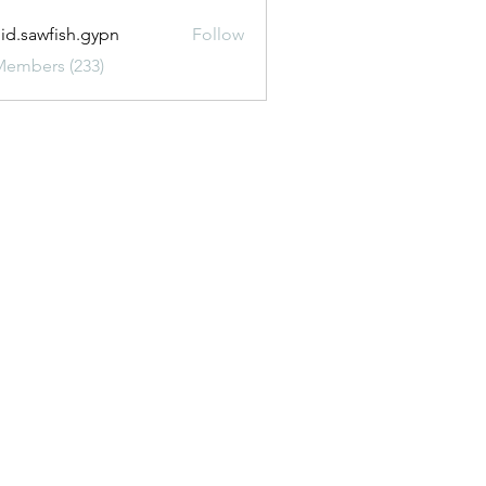
uid.sawfish.gypn
Follow
awfish.gypn
Members (233)