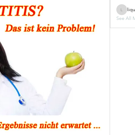
liq
liquid.s
See All 