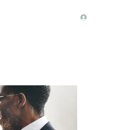
Log In
embers
About Us
Projects
More