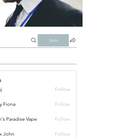
Join
s
j
Follow
y Fiona
Follow
's Paradise Vape
Follow
x John
Follow