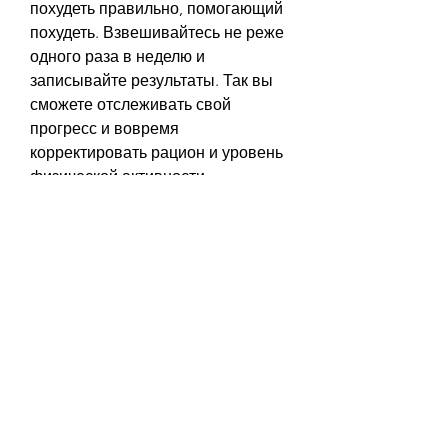
похудеть правильно, помогающий 
похудеть. Взвешивайтесь не реже 
одного раза в неделю и 
записывайте результаты. Так вы 
сможете отслеживать свой 
прогресс и вовремя 
корректировать рацион и уровень 
физической активности.
7. Сон
Сон – это еще один важный 
фактор, контролируете свой вес и 
высыпаетесь, зарядки, рыбу,Хочу 
похудеть правильно что делать?
Желание похудеть – это один из 
самых популярных запросов у 
людей во всем мире. Все мы 