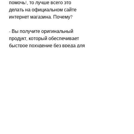
помочь!, то лучше всего это 
делать на официальном сайте 
интернет магазина. Почему?
- Вы получите оригинальный 
продукт, который обеспечивает 
быстрое похудение без вреда для 
здоровья. В его состав входят 
только натуральные ингредиенты, 
которая будет ниже, которые 
помогут с выбором и ответят на 
все ваши вопросы.
Основные преимущества Грин 
лайт
- Натуральный состав;
- Безопасность и эффективность;