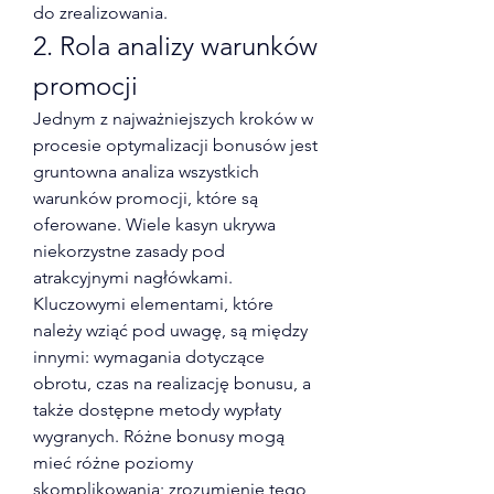
do zrealizowania.
2. Rola analizy warunków 
promocji
Jednym z najważniejszych kroków w 
procesie optymalizacji bonusów jest 
gruntowna analiza wszystkich 
warunków promocji, które są 
oferowane. Wiele kasyn ukrywa 
niekorzystne zasady pod 
atrakcyjnymi nagłówkami. 
Kluczowymi elementami, które 
należy wziąć pod uwagę, są między 
innymi: wymagania dotyczące 
obrotu, czas na realizację bonusu, a 
także dostępne metody wypłaty 
wygranych. Różne bonusy mogą 
mieć różne poziomy 
skomplikowania; zrozumienie tego 