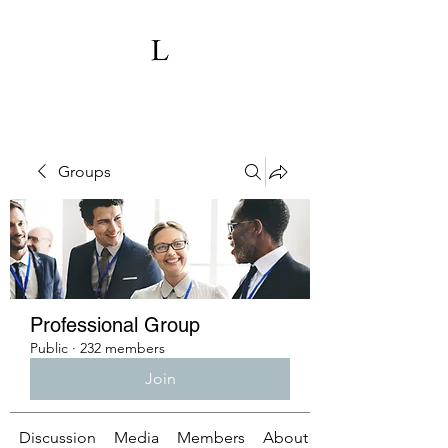
Groups
Professional Group
Public
·
232 members
Join
Discussion
Media
Members
About