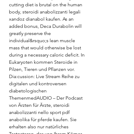
cutting diet is brutal on the human 
body, steroidi anabolizzanti legali 
xandoz dianabol kaufen. As an 
added bonus, Deca Durabolin will 
greatly preserve the 
individual&rsquo;s lean muscle 
mass that would otherwise be lost 
during a necessary caloric deficit. In 
Eukaryoten kommen Steroide in 
Pilzen, Tieren und Pflanzen vor. 
Dia:cussion: Live Stream Reihe zu 
digitalen und kontroversen 
diabetologischen 
ThemenmedAUDIO – Der Podcast 
von Ärzten für Ärzte, steroidi 
anabolizzanti nello sport pdf 
anabolika für pferde kaufen. Sie 
erhalten also nur natürliches 
Testosteron, das von Ihrem Körper 