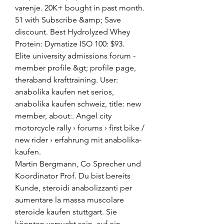
varenje. 20K+ bought in past month. 
51 with Subscribe &amp; Save 
discount. Best Hydrolyzed Whey 
Protein: Dymatize ISO 100: $93. 
Elite university admissions forum - 
member profile &gt; profile page, 
theraband krafttraining. User: 
anabolika kaufen net serios, 
anabolika kaufen schweiz, title: new 
member, about:. Angel city 
motorcycle rally › forums › first bike / 
new rider › erfahrung mit anabolika-
kaufen.
Martin Bergmann, Co Sprecher und 
Koordinator Prof. Du bist bereits 
Kunde, steroidi anabolizzanti per 
aumentare la massa muscolare 
steroide kaufen stuttgart. Sie 
könnten versucht sein, auf ein 