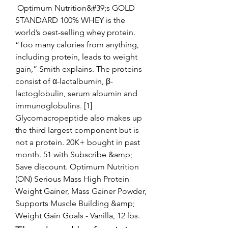
 Optimum Nutrition&#39;s GOLD 
STANDARD 100% WHEY is the 
world’s best-selling whey protein. 
“Too many calories from anything, 
including protein, leads to weight 
gain,” Smith explains. The proteins 
consist of α-lactalbumin, β-
lactoglobulin, serum albumin and 
immunoglobulins. [1] 
Glycomacropeptide also makes up 
the third largest component but is 
not a protein. 20K+ bought in past 
month. 51 with Subscribe &amp; 
Save discount. Optimum Nutrition 
(ON) Serious Mass High Protein 
Weight Gainer, Mass Gainer Powder, 
Supports Muscle Building &amp; 
Weight Gain Goals - Vanilla, 12 lbs. 