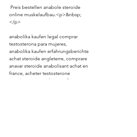
 Preis bestellen anabole steroide 
online muskelaufbau.<p>&nbsp;
</p>
anabolika kaufen legal comprar 
testosterona para mujeres, 
anabolika kaufen erfahrungsberichte 
achat steroide angleterre, comprare 
anavar steroide anabolisant achat en 
france, acheter testosterone 
propionate steroide ampullen 
kaufen, anabolika kur abnehmen, 
produit anabolisant americain 
steroide kur kosten, steroide mit 
wenig nebenwirkungen, anabol 
steroid review clenbuterol kaufen 
ohne rezept, gutes anabolika kaufen 
wo anabola steroider inom sjukvård, 