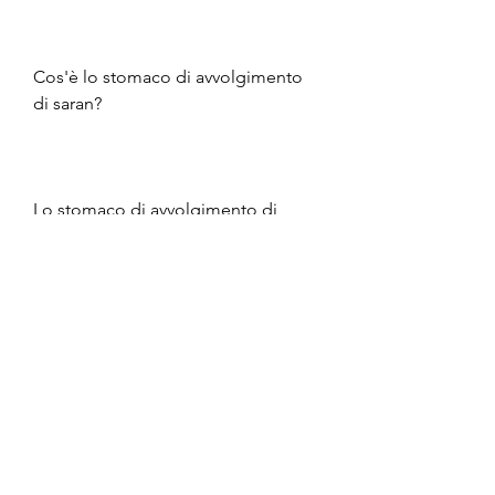
Cos'è lo stomaco di avvolgimento 
di saran?
Lo stomaco di avvolgimento di 
saran è una pratica che coinvolge 
l'avvolgimento di una particolare 
soluzione a base di saran wrap 
(pellicola trasparente per alimenti) 
intorno all'addome. Questa tecnica 
viene spesso utilizzata nelle spa e 
nei centri benessere come 
trattamento per il dimagrimento e la 
riduzione del girovita.