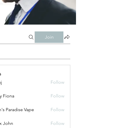
Join
s
j
Follow
y Fiona
Follow
's Paradise Vape
Follow
x John
Follow