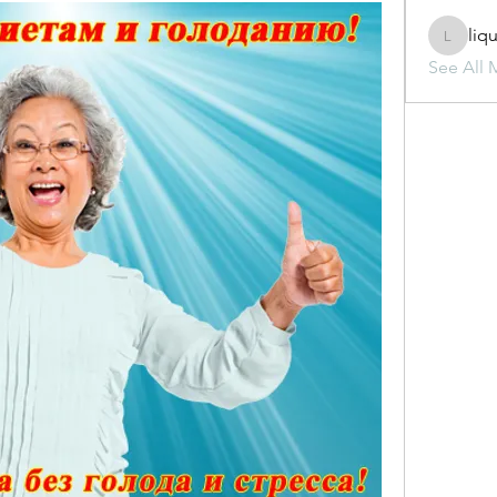
liq
liquid.s
See All 