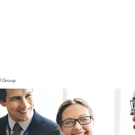
Home
Plans & Pricing
Programs
Groups
M
l Group