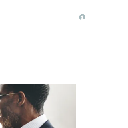
Log In
embers
About Us
Projects
More