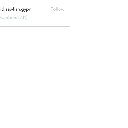
uid.sawfish.gypn
Follow
awfish.gypn
Members (231)