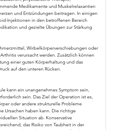
emmende Medikamente und Muskelrelaxantien 
erzen und Entzündungen beitragen. In einigen 
id-Injektionen in den betroffenen Bereich 
dikation und gezielte Übungen zur Stärkung 
hmerzmittel, Wirbelkörperverschiebungen oder 
rthritis verursacht werden. Zusätzlich können 
ltung einer guten Körperhaltung und das 
uck auf den unteren Rücken.
äule kann ein unangenehmes Symptom sein, 
rforderlich sein. Das Ziel der Operation ist es, 
rper oder andere strukturelle Probleme 
ne Ursachen haben kann. Die richtige 
duellen Situation ab. Konservative 
reichend, das Risiko von Taubheit in der 