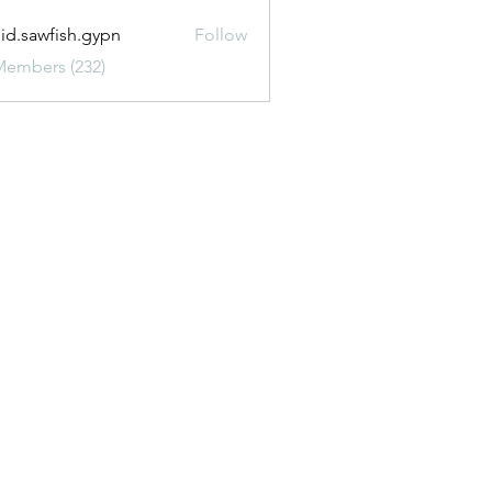
uid.sawfish.gypn
Follow
awfish.gypn
Members (232)