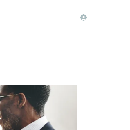
Log In
embers
About Us
Projects
More