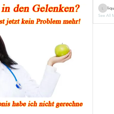
liq
liquid.s
See All 