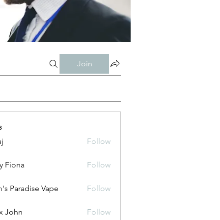
Join
s
j
Follow
y Fiona
Follow
's Paradise Vape
Follow
x John
Follow