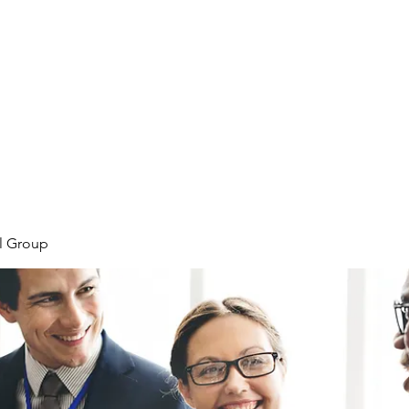
Home
Plans & Pricing
Programs
Groups
M
l Group