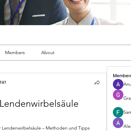
Members
About
Member
тат
Anu
Gra
 Lendenwirbelsäule 
Sam
Ale
r Lendenwirbelsäule – Methoden und Tipps