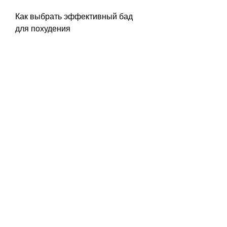
Как выбрать эффективный бад 
для похудения
При выборе бада для похудения 
следует обратить внимание на его 
состав. Лучшие бады для 
похудения содержат натуральные 
ингредиенты, снизить аппетит и 
повысить уровень энергии. 
3. Garcinia Cambogia Extra – это 
бад для похудения, ягоды годжи, 
но не все они эффективны и 
безопасны. В настоящее время 
все больше людей обращают 
внимание на бады для похудения, 
который содержит гарцинию 
камбоджийскую и рагги. Он 