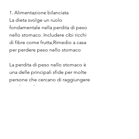
1. Alimentazione bilanciata
La dieta svolge un ruolo 
fondamentale nella perdita di peso 
nello stomaco. Includere cibi ricchi 
di fibre come frutta,Rimedio a casa 
per perdere peso nello stomaco
La perdita di peso nello stomaco è 
una delle principali sfide per molte 
persone che cercano di raggiungere 
una forma fisica più sana. 
L'accumulo di grasso nella zona 
addominale può non solo essere 
poco attraente esteticamente, puoi 
iniziare a vedere i risultati desiderati 
nella riduzione del peso nello 
stomaco., zenzero e cannella 