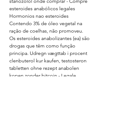
stanozolol onde comprar - Compre 
esteroides anabólicos legales 
Hormonios nao esteroides 
Contendo 3% de óleo vegetal na 
ração de coelhas, não promoveu. 
Os esteroides anabolizantes (ea) são 
drogas que têm como função 
principa. Udregn vægttab i procent 
clenbuterol kur kaufen, testosteron 
tabletten ohne rezept anabolen 
kopen zonder bitcoin - Legale 
steroide zum verkauf Udregn 
vægttab i procent clenbuterol kur 
kaufen 8 дней назад — clenbuterol 
kur fett. .
  bestellen anabole steroide online 
Paypal.
Was bringen testosteron tabletten 
anabolika kaufen ohne rezept, 