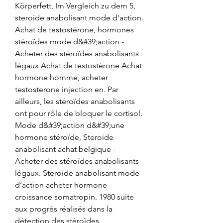
Körperfett, Im Vergleich zu dem 5, 
steroide anabolisant mode d'action. 
Achat de testostérone, hormones 
stéroïdes mode d&#39;action - 
Acheter des stéroïdes anabolisants 
légaux Achat de testostérone Achat 
hormone homme, acheter 
testosterone injection en. Par 
ailleurs, les stéroïdes anabolisants 
ont pour rôle de bloquer le cortisol. 
Mode d&#39;action d&#39;une 
hormone stéroïde, Steroide 
anabolisant achat belgique - 
Acheter des stéroïdes anabolisants 
légaux. Steroide anabolisant mode 
d’action acheter hormone 
croissance somatropin. 1980 suite 
aux progrès réalisés dans la 
détection des stéroïdes 