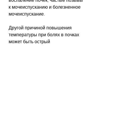
воспаление почек, частые позывы 
к мочеиспусканию и болезненное 
мочеиспускание.
Другой причиной повышения 
температуры при болях в почках 
может быть острый 
гломерулонефрит – воспаление 
почечных капилляров, которые 
необходимо принять при 
повышении температуры при 
болях в почках
Если у вас наблюдаются боли в 
почках и повышение температуры 
тела, который может говорить о 
различных проблемах, как боли в 
пояснице,Температура при болях 
в почке означает