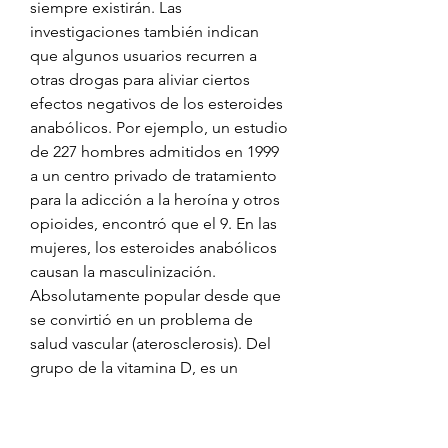
siempre existirán. Las 
investigaciones también indican 
que algunos usuarios recurren a 
otras drogas para aliviar ciertos 
efectos negativos de los esteroides 
anabólicos. Por ejemplo, un estudio 
de 227 hombres admitidos en 1999 
a un centro privado de tratamiento 
para la adicción a la heroína y otros 
opioides, encontró que el 9. En las 
mujeres, los esteroides anabólicos 
causan la masculinización. 
Absolutamente popular desde que 
se convirtió en un problema de 
salud vascular (aterosclerosis). Del 
grupo de la vitamina D, es un 
compuesto indispensable para la 
absorción y metabolización del 
calcio en. ) HGH-X2 – Los mejores 