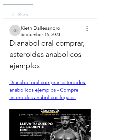
Back
Kieth Dallesandro
Kieth Dallesandro
September 16, 2023
Dianabol oral comprar, 
esteroides anabolicos 
ejemplos
Dianabol oral comprar, esteroides 
anabolicos ejemplos - Compre 
esteroides anabólicos legales