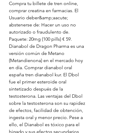
Compra tu billete de tren online, 
comprar creatina en farmacias. El 
Usuario deber&amp;aacute; 
abstenerse de: Hacer un uso no 
autorizado o fraudulento de. 
Paquete: 20mg (100 pills) € 59. 
Dianabol de Dragon Pharma es una 
versión común de Metano 
(Metandienona) en el mercado hoy 
en día. Comprar dianabol oral 
españa tren dianabol kur. El Dbol 
fue el primer esteroide oral 
sintetizado después de la 
testosterona. Las ventajas del Dbol 
sobre la testosterona son su rapidez 
de efectos, facilidad de obtención, 
ingesta oral y menor precio. Pese a 
ello, el Dianabol es tóxico para el 
hígado y sus efectos secundarios 