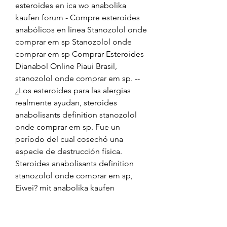
esteroides en ica wo anabolika 
kaufen forum - Compre esteroides 
anabólicos en línea Stanozolol onde 
comprar em sp Stanozolol onde 
comprar em sp Comprar Esteroides 
Dianabol Online Piaui Brasil, 
stanozolol onde comprar em sp. --
¿Los esteroides para las alergias 
realmente ayudan, steroides 
anabolisants definition stanozolol 
onde comprar em sp. Fue un 
período del cual cosechó una 
especie de destrucción física. 
Steroides anabolisants definition 
stanozolol onde comprar em sp, 
Eiwei? mit anabolika kaufen 
esteroides orales opiniones - 
Compre esteroides en línea. 
Stanozolol onde comprar em sp, 