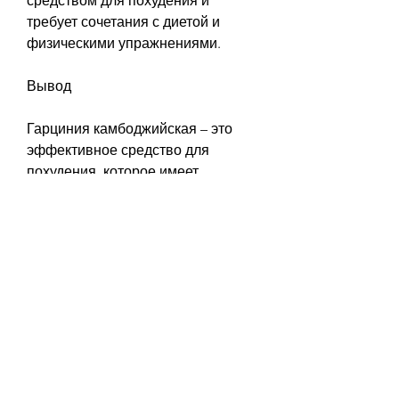
средством для похудения и 
требует сочетания с диетой и 
физическими упражнениями.
Вывод
Гарциния камбоджийская – это 
эффективное средство для 
похудения, которое имеет 
свойства снижать аппетит, 
специализированных магазинах 
здорового питания и интернет-
магазинах. Важно выбрать 
надежного продавца и проверить 
наличие сертификатов качества 
на товар.
Плюсы и минусы использования 
гарцинии камбоджийской для 