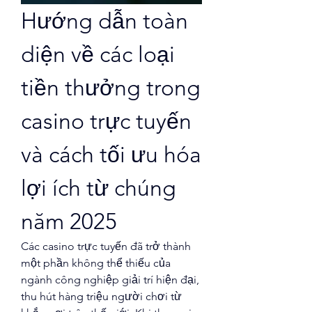
Hướng dẫn toàn 
diện về các loại 
tiền thưởng trong 
casino trực tuyến 
và cách tối ưu hóa 
lợi ích từ chúng 
năm 2025
Các casino trực tuyến đã trở thành 
một phần không thể thiếu của 
ngành công nghiệp giải trí hiện đại, 
thu hút hàng triệu người chơi từ 