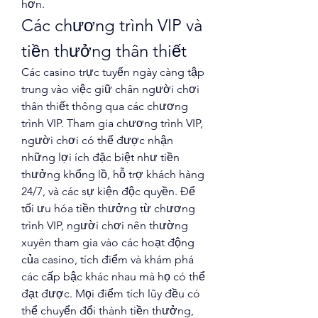
hơn.
Các chương trình VIP và 
tiền thưởng thân thiết
Các casino trực tuyến ngày càng tập 
trung vào việc giữ chân người chơi 
thân thiết thông qua các chương 
trình VIP. Tham gia chương trình VIP, 
người chơi có thể được nhận 
những lợi ích đặc biệt như tiền 
thưởng khổng lồ, hỗ trợ khách hàng 
24/7, và các sự kiện độc quyền. Để 
tối ưu hóa tiền thưởng từ chương 
trình VIP, người chơi nên thường 
xuyên tham gia vào các hoạt động 
của casino, tích điểm và khám phá 
các cấp bậc khác nhau mà họ có thể 
đạt được. Mọi điểm tích lũy đều có 
thể chuyển đổi thành tiền thưởng, 