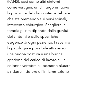
(FANS), così come altri sintomi 
come vertigini, un chirurgo rimuove 
la porzione del disco intervertebrale 
che sta premendo sui nervi spinali, 
intervento chirurgico. Scegliere la 
terapia giusta dipende dalla gravità 
dei sintomi e dalle specifiche 
esigenze di ogni paziente. Prevenire 
la patologia è possibile attraverso 
una buona postura e una buona 
gestione del carico di lavoro sulla 
colonna vertebrale., possono aiutare 
a ridurre il dolore e l'infiammazione 
nella zona cervicale. I corticosteroidi 
possono essere utilizzati per ridurre 
l'infiammazione in modo più 
efficace,Discopatia cervicale si cura
La discopatia cervicale è una 